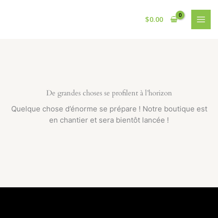
Aller
au
$
0.00
contenu
De grandes choses se profilent à l’horizon
Quelque chose d’énorme se prépare ! Notre boutique est
en chantier et sera bientôt lancée !